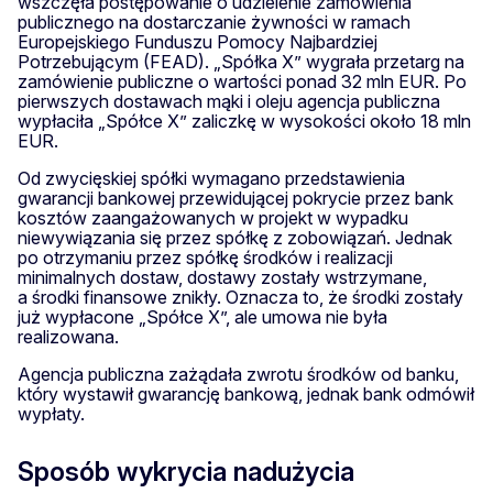
wszczęła postępowanie o udzielenie zamówienia
publicznego na dostarczanie żywności w ramach
Europejskiego Funduszu Pomocy Najbardziej
Potrzebującym (FEAD). „Spółka X” wygrała przetarg na
zamówienie publiczne o wartości ponad 32 mln EUR. Po
pierwszych dostawach mąki i oleju agencja publiczna
wypłaciła „Spółce X” zaliczkę w wysokości około 18 mln
EUR.
Od zwycięskiej spółki wymagano przedstawienia
gwarancji bankowej przewidującej pokrycie przez bank
kosztów zaangażowanych w projekt w wypadku
niewywiązania się przez spółkę z zobowiązań. Jednak
po otrzymaniu przez spółkę środków i realizacji
minimalnych dostaw, dostawy zostały wstrzymane,
a środki finansowe znikły. Oznacza to, że środki zostały
już wypłacone „Spółce X”, ale umowa nie była
realizowana.
Agencja publiczna zażądała zwrotu środków od banku,
który wystawił gwarancję bankową, jednak bank odmówił
wypłaty.
Sposób wykrycia nadużycia