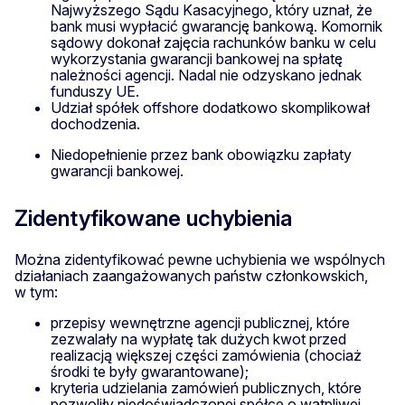
Najwyższego Sądu Kasacyjnego, który uznał, że
bank musi wypłacić gwarancję bankową. Komornik
sądowy dokonał zajęcia rachunków banku w celu
wykorzystania gwarancji bankowej na spłatę
należności agencji. Nadal nie odzyskano jednak
funduszy UE.
Udział spółek offshore dodatkowo skomplikował
dochodzenia.
Niedopełnienie przez bank obowiązku zapłaty
gwarancji bankowej.
Zidentyfikowane uchybienia
Można zidentyfikować pewne uchybienia we wspólnych
działaniach zaangażowanych państw członkowskich,
w tym:
przepisy wewnętrzne agencji publicznej, które
zezwalały na wypłatę tak dużych kwot przed
realizacją większej części zamówienia (chociaż
środki te były gwarantowane);
kryteria udzielania zamówień publicznych, które
pozwoliły niedoświadczonej spółce o wątpliwej